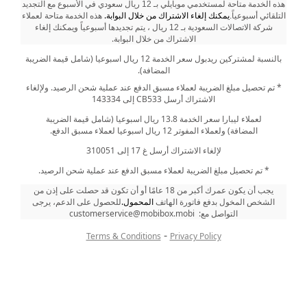
ه
ذه ال
الأسبوع
خدمة متاحة لمستخدمي موبايلي بـ 12 ريال سعودي في
مع التجديد
أسبوعياً
يمكنك إلغاء الاشتراك من خلال البوابة.
هذه الخدمة
التلقائي
.
متاحة لعملاء
يمكنك إلغاء
شركة الاتصالات السعودية بـ 12 ريال ، يتم تجديدها أسبوعياً و
الاشتراك من خلال البوابة.
بالنسبة لمشتركين ريدبول سعر الخدمة 12 ريال اسبوعيا (شامل قيمة الضريبة
المضافة).
* تم تحصيل مبلغ الضريبة لعملاء مسبق الدفع عند عملية شحن الرصيد.
ولإلغاء
الاشتراك أرسل CB533 إلى 143334
لعملاء ليبارا سعر الخدمة 13.8 ريال اسبوعيا (شامل قيمة الضريبة
المضافة) ولعملاء المفوتر 12 ريال اسبوعيا لعملاء مسبق الدفع.
لإلغاء الاشتراك أرسل غ 17 إلى 310051
* تم تحصيل مبلغ الضريبة لعملاء مسبق الدفع عند عملية شحن الرصيد.
يجب أن يكون عمرك أكبر من 18 عامًا أو أن تكون قد حصلت على إذن من
الشخص المخول بدفع فاتورة الهاتف
المحمول.
للحصول على الدعم، يرجى
التواصل مع: customerservice@mobibox.mobi
-
Terms & Conditions
Privacy Policy